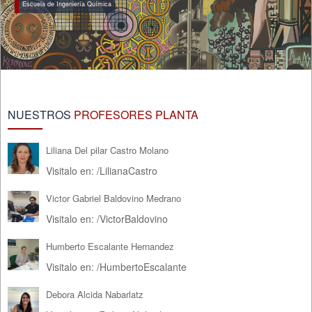
Escuela de Ingeniería Química
NUESTROS
PROFESORES PLANTA
Liliana Del pilar Castro Molano
Visitalo en:
/
LilianaCastro
Victor Gabriel Baldovino Medrano
Visitalo en:
/
VictorBaldovino
Humberto Escalante Hernandez
Visitalo en:
/
HumbertoEscalante
Debora Alcida Nabarlatz