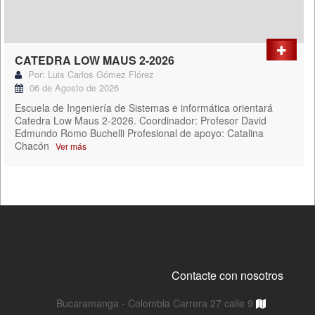
CATEDRA LOW MAUS 2-2026
Por: Luis Carlos Gómez Flórez
06 de Agosto de 2026
Escuela de Ingeniería de Sistemas e informática orientará
Catedra Low Maus 2-2026. Coordinador: Profesor David
Edmundo Romo Buchelli Profesional de apoyo: Catalina
Chacón
Ver más
Contacte con nosotros
Bucaramanga - Colombia Carrera 27 calle 9